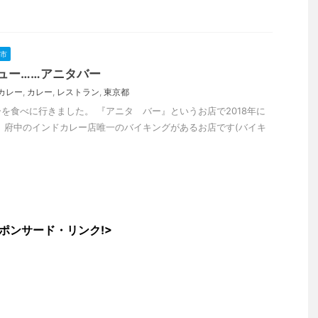
市
ュー……アニタバー
カレー
,
カレー
,
レストラン
,
東京都
を食べに行きました。 『アニタ バー』というお店で2018年に
 府中のインドカレー店唯一のバイキングがあるお店です(バイキ
ポンサード・リンク!>