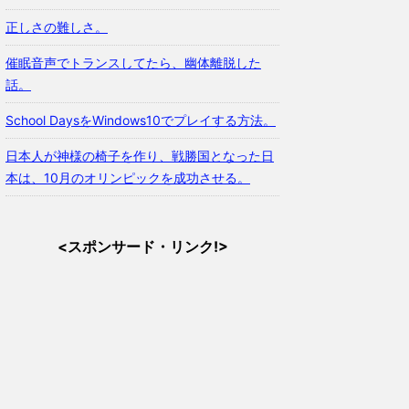
正しさの難しさ。
催眠音声でトランスしてたら、幽体離脱した
話。
School DaysをWindows10でプレイする方法。
日本人が神様の椅子を作り、戦勝国となった日
本は、10月のオリンピックを成功させる。
<スポンサード・リンク!>