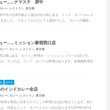
ュー……ナマステ 府中
カレー
,
レストラン
,
東京都
東京都府中市の北府中駅から徒歩3分の所にある、インド・ネパールレス
きました。 スタッフさんがとても親切でした。 カレーの種類 ...
ュー……ミッション新宿西口店
カレー
,
カレー
,
レストラン
,
東京都
新宿駅西口側にある、スペイン料理の『ミッション』というお店です。
すが、ランチは、インド・ネパール料理があります。多国籍料理店
録
府中市
市のインドカレー全店
カレー
,
カレー
,
レストラン
,
東京都
ド料理を筆頭に日本でエスニック料理のお店が増えています。特に
、15店もインド・ネパールカレー店があります(2019年3月12