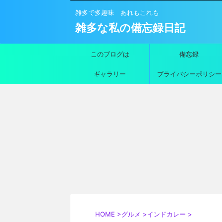
雑多で多趣味 あれもこれも
雑多な私の備忘録日記
このブログは
備忘録
ギャラリー
プライバシーポリシー
HOME
>
グルメ
>
インドカレー
>