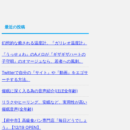
最近の投稿
幻想的な癒される温度計。『ガリレオ温度計』
『うっせぇわ』のAメロが『ギザギザハートの
子守唄』のオマージュなら、若者への風刺。
Twitterで自分の『サイト』や『動画』をエゴサ
ーチする方法。
催眠に深く入る為の音声紹介(ほぼ全年齢)
リラクやヒーリング、安眠など、実用性が高い
催眠音声(全年齢)
【府中市】高級食パン専門店『毎日どうでしょ
う』【12/19 OPEN】