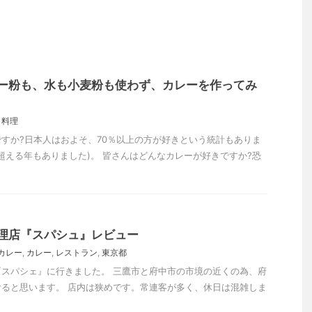
ー粉も、水も小麦粉も使わず、カレーを作ってみ
,
料理
すか?日本人はおよそ、70％以上の方が好きという統計もありま
を超える年もありました)。 皆さんはどんなカレーが好きですか?恐
理店『スパシュ』レビュー
カレー
,
カレー
,
レストラン
,
東京都
スパシェ』に行きました。 三鷹市と府中市の市境の近くの為、府
ると思います。 店内は狭めです。常連客が多く、休日は混雑しま