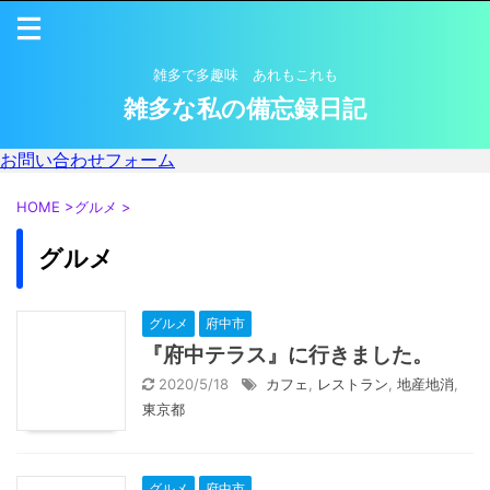
雑多で多趣味 あれもこれも
雑多な私の備忘録日記
お問い合わせフォーム
HOME
>
グルメ
>
グルメ
グルメ
府中市
『府中テラス』に行きました。
2020/5/18
カフェ
,
レストラン
,
地産地消
,
東京都
グルメ
府中市