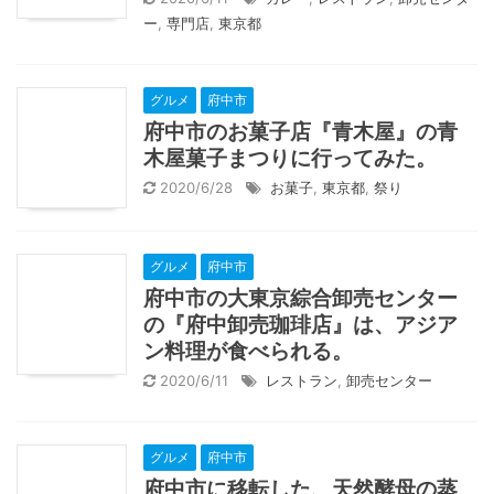
ー
,
専門店
,
東京都
グルメ
府中市
府中市のお菓子店『青木屋』の青
木屋菓子まつりに行ってみた。
2020/6/28
お菓子
,
東京都
,
祭り
グルメ
府中市
府中市の大東京綜合卸売センター
の『府中卸売珈琲店』は、アジア
ン料理が食べられる。
2020/6/11
レストラン
,
卸売センター
グルメ
府中市
府中市に移転した、天然酵母の蒸