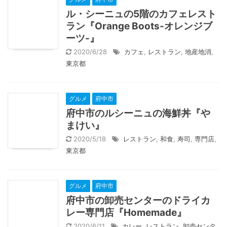
ル・シーニュの5階のカフェレスト
ラン『Orange Boots-オレンジブ
ーツ-』
2020/6/28
カフェ
,
レストラン
,
地産地消
,
東京都
グルメ
府中市
府中市のルシーニュの海鮮丼『や
まけい』
2020/5/18
レストラン
,
和食
,
寿司
,
専門店
,
東京都
グルメ
府中市
府中市の卸売センターのドライカ
レー専門店『Homemade』
2020/6/11
カレー
,
レストラン
,
卸売センタ