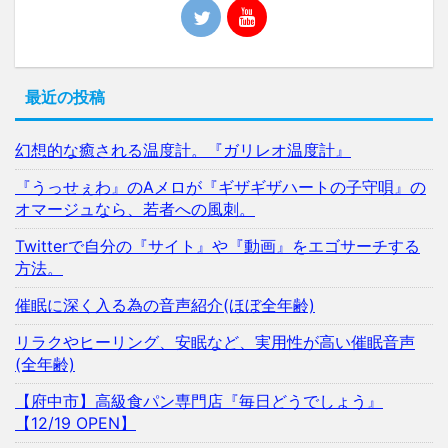
最近の投稿
幻想的な癒される温度計。『ガリレオ温度計』
『うっせぇわ』のAメロが『ギザギザハートの子守唄』の
オマージュなら、若者への風刺。
Twitterで自分の『サイト』や『動画』をエゴサーチする
方法。
催眠に深く入る為の音声紹介(ほぼ全年齢)
リラクやヒーリング、安眠など、実用性が高い催眠音声
(全年齢)
【府中市】高級食パン専門店『毎日どうでしょう』
【12/19 OPEN】