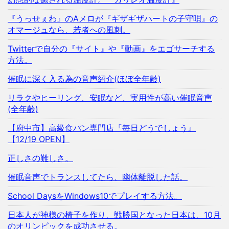
『うっせぇわ』のAメロが『ギザギザハートの子守唄』の
オマージュなら、若者への風刺。
Twitterで自分の『サイト』や『動画』をエゴサーチする
方法。
催眠に深く入る為の音声紹介(ほぼ全年齢)
リラクやヒーリング、安眠など、実用性が高い催眠音声
(全年齢)
【府中市】高級食パン専門店『毎日どうでしょう』
【12/19 OPEN】
正しさの難しさ。
催眠音声でトランスしてたら、幽体離脱した話。
School DaysをWindows10でプレイする方法。
日本人が神様の椅子を作り、戦勝国となった日本は、10月
のオリンピックを成功させる。