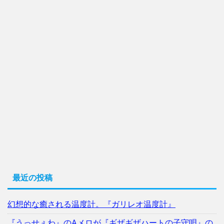
最近の投稿
幻想的な癒される温度計。『ガリレオ温度計』
『うっせぇわ』のAメロが『ギザギザハートの子守唄』の