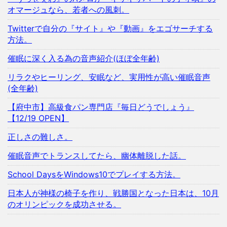
オマージュなら、若者への風刺。
Twitterで自分の『サイト』や『動画』をエゴサーチする
方法。
催眠に深く入る為の音声紹介(ほぼ全年齢)
リラクやヒーリング、安眠など、実用性が高い催眠音声
(全年齢)
【府中市】高級食パン専門店『毎日どうでしょう』
【12/19 OPEN】
正しさの難しさ。
催眠音声でトランスしてたら、幽体離脱した話。
School DaysをWindows10でプレイする方法。
日本人が神様の椅子を作り、戦勝国となった日本は、10月
のオリンピックを成功させる。