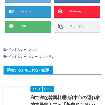
Hatena
Pinterest
LINE
コピーする
-
インドカレー
,
グルメ
-
インドカレー
,
カレー
,
レストラン
関連するかもしれない記事
グルメ
府中市
和で洋な韓国料理!!府中市の隠れ家
的古民家カフェ『茶寮おもだか』