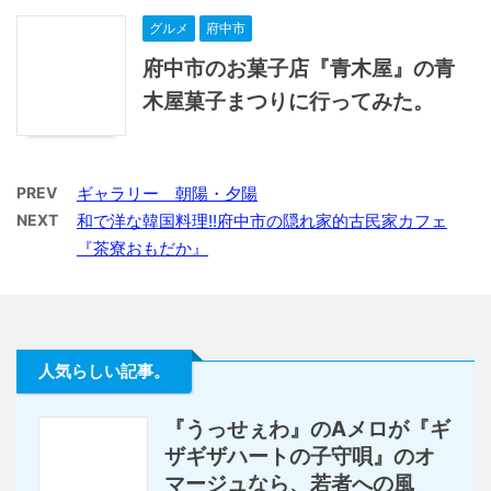
グルメ
府中市
府中市のお菓子店『青木屋』の青
木屋菓子まつりに行ってみた。
PREV
ギャラリー 朝陽・夕陽
NEXT
和で洋な韓国料理!!府中市の隠れ家的古民家カフェ
『茶寮おもだか』
人気らしい記事。
『うっせぇわ』のAメロが『ギ
ザギザハートの子守唄』のオ
マージュなら、若者への風