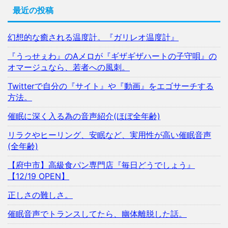
最近の投稿
幻想的な癒される温度計。『ガリレオ温度計』
『うっせぇわ』のAメロが『ギザギザハートの子守唄』の
オマージュなら、若者への風刺。
Twitterで自分の『サイト』や『動画』をエゴサーチする
方法。
催眠に深く入る為の音声紹介(ほぼ全年齢)
リラクやヒーリング、安眠など、実用性が高い催眠音声
(全年齢)
【府中市】高級食パン専門店『毎日どうでしょう』
【12/19 OPEN】
正しさの難しさ。
催眠音声でトランスしてたら、幽体離脱した話。