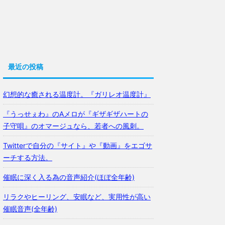
最近の投稿
幻想的な癒される温度計。『ガリレオ温度計』
『うっせぇわ』のAメロが『ギザギザハートの
子守唄』のオマージュなら、若者への風刺。
Twitterで自分の『サイト』や『動画』をエゴサ
ーチする方法。
催眠に深く入る為の音声紹介(ほぼ全年齢)
リラクやヒーリング、安眠など、実用性が高い
催眠音声(全年齢)