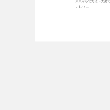
東京から北海道へ夫妻で
まれつ ...