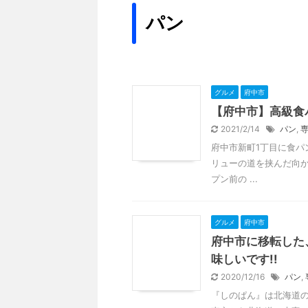
パン
グルメ
府中市
【府中市】高級食パ
2021/2/14
パン
,
府中市新町1丁目に食
リューの道を挟んだ向か
プン前の ...
グルメ
府中市
府中市に移転した
味しいです!!
2020/12/16
パン
,
『しのぱん』は北海道