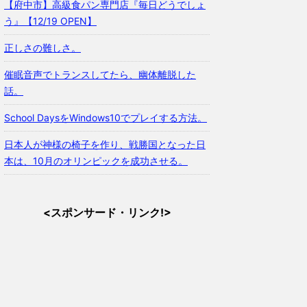
【府中市】高級食パン専門店『毎日どうでしょ
う』【12/19 OPEN】
正しさの難しさ。
催眠音声でトランスしてたら、幽体離脱した
話。
School DaysをWindows10でプレイする方法。
日本人が神様の椅子を作り、戦勝国となった日
本は、10月のオリンピックを成功させる。
<スポンサード・リンク!>