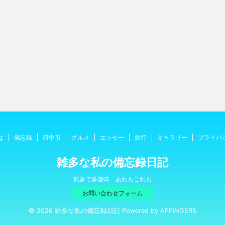
は
備忘録
府中市
グルメ
エッセー
旅行
ギャラリー
プライバ
雑多な私の備忘録日記
雑多で多趣味 あれもこれも
お問い合わせフォーム
© 2026 雑多な私の備忘録日記 Powered by
AFFINGER5