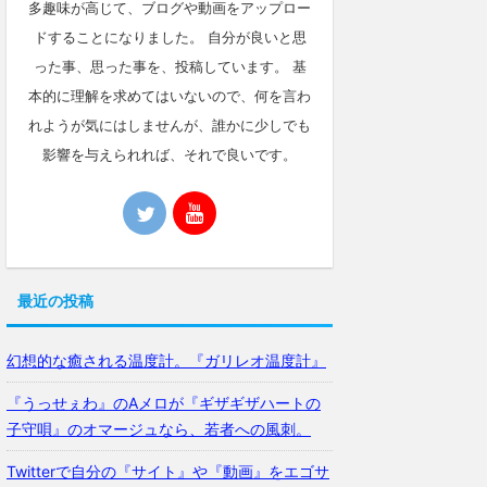
多趣味が高じて、ブログや動画をアップロー
ドすることになりました。 自分が良いと思
った事、思った事を、投稿しています。 基
本的に理解を求めてはいないので、何を言わ
れようが気にはしませんが、誰かに少しでも
影響を与えられれば、それで良いです。
最近の投稿
幻想的な癒される温度計。『ガリレオ温度計』
『うっせぇわ』のAメロが『ギザギザハートの
子守唄』のオマージュなら、若者への風刺。
Twitterで自分の『サイト』や『動画』をエゴサ