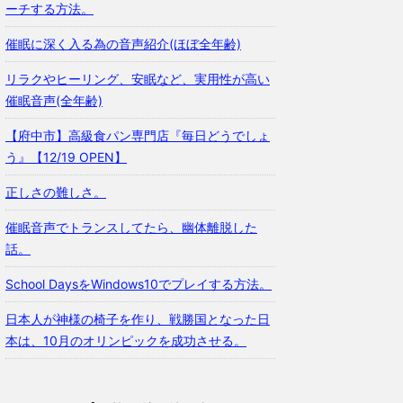
ーチする方法。
催眠に深く入る為の音声紹介(ほぼ全年齢)
リラクやヒーリング、安眠など、実用性が高い
催眠音声(全年齢)
【府中市】高級食パン専門店『毎日どうでしょ
う』【12/19 OPEN】
正しさの難しさ。
催眠音声でトランスしてたら、幽体離脱した
話。
School DaysをWindows10でプレイする方法。
日本人が神様の椅子を作り、戦勝国となった日
本は、10月のオリンピックを成功させる。