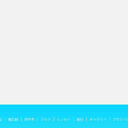
は
備忘録
府中市
グルメ
エッセー
旅行
ギャラリー
プライバ