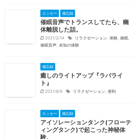
エッセー
備忘録
催眠音声でトランスしてたら、幽
体離脱した話。
2021/2/14
リラクゼーション
,
体験
,
催眠
,
催眠音声
,
未知の体験
備忘録
癒しのライトアップ『ラバライ
ト』
2021/8/9
リラクゼーション
,
便利
エッセー
備忘録
アイソレーションタンク(フローテ
ィングタンク)で起こった神秘体
験。