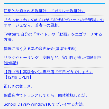
幻想的な癒される温度計。『ガリレオ温度計』
『うっせぇわ』のAメロが『ギザギザハートの子守唄』の
オマージュなら、若者への風刺。
Twitterで自分の『サイト』や『動画』をエゴサーチする
方法。
催眠に深く入る為の音声紹介(ほぼ全年齢)
リラクやヒーリング、安眠など、実用性が高い催眠音声
(全年齢)
【府中市】高級食パン専門店『毎日どうでしょう』
【12/19 OPEN】
正しさの難しさ。
催眠音声でトランスしてたら、幽体離脱した話。
School DaysをWindows10でプレイする方法。