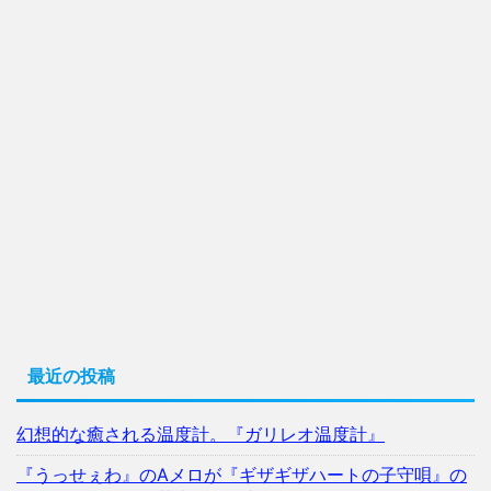
最近の投稿
幻想的な癒される温度計。『ガリレオ温度計』
『うっせぇわ』のAメロが『ギザギザハートの子守唄』の