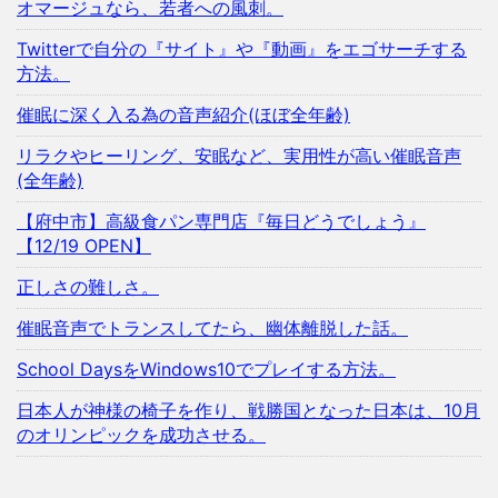
オマージュなら、若者への風刺。
Twitterで自分の『サイト』や『動画』をエゴサーチする
方法。
催眠に深く入る為の音声紹介(ほぼ全年齢)
リラクやヒーリング、安眠など、実用性が高い催眠音声
(全年齢)
【府中市】高級食パン専門店『毎日どうでしょう』
【12/19 OPEN】
正しさの難しさ。
催眠音声でトランスしてたら、幽体離脱した話。
School DaysをWindows10でプレイする方法。
日本人が神様の椅子を作り、戦勝国となった日本は、10月
のオリンピックを成功させる。