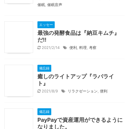
催眠
,
催眠音声
エッセー
最強の発酵食品は『納豆キムチ』
だ!!
2021/2/14
便利
,
料理
,
考察
備忘録
癒しのライトアップ『ラバライ
ト』
2021/8/9
リラクゼーション
,
便利
備忘録
PayPayで資産運用ができるように
なりました。