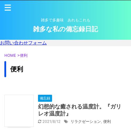
雑多で多趣味 あれもこれも
雑多な私の備忘録日記
お問い合わせフォーム
HOME
>
便利
便利
備忘録
幻想的な癒される温度計。『ガリ
レオ温度計』
2021/8/12
リラクゼーション
,
便利