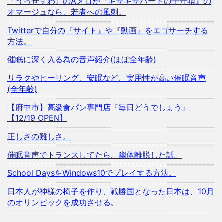
『うっせぇわ』のAメロが『ギザギザハートの子守唄』の
オマージュなら、若者への風刺。
Twitterで自分の『サイト』や『動画』をエゴサーチする
方法。
催眠に深く入る為の音声紹介(ほぼ全年齢)
リラクやヒーリング、安眠など、実用性が高い催眠音声
(全年齢)
【府中市】高級食パン専門店『毎日どうでしょう』
【12/19 OPEN】
正しさの難しさ。
催眠音声でトランスしてたら、幽体離脱した話。
School DaysをWindows10でプレイする方法。
日本人が神様の椅子を作り、戦勝国となった日本は、10月
のオリンピックを成功させる。