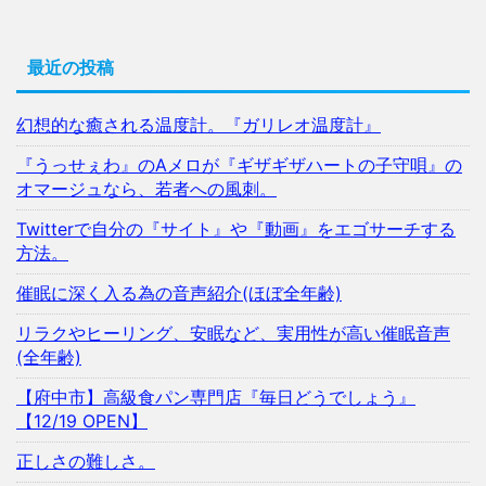
最近の投稿
幻想的な癒される温度計。『ガリレオ温度計』
『うっせぇわ』のAメロが『ギザギザハートの子守唄』の
オマージュなら、若者への風刺。
Twitterで自分の『サイト』や『動画』をエゴサーチする
方法。
催眠に深く入る為の音声紹介(ほぼ全年齢)
リラクやヒーリング、安眠など、実用性が高い催眠音声
(全年齢)
【府中市】高級食パン専門店『毎日どうでしょう』
【12/19 OPEN】
正しさの難しさ。