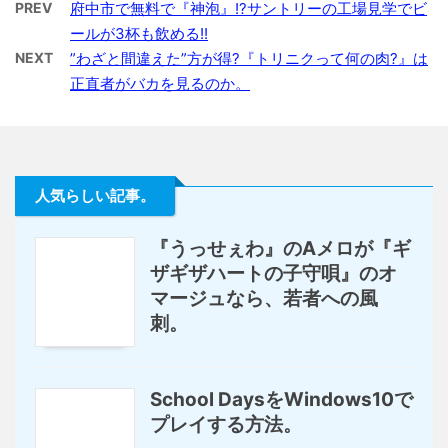
PREV
府中市で無料で『神泡』!?サントリーの工場見学でビ
ールが3杯も飲める!!
NEXT
”わざと間違えた”方が得?『トリニクって何の肉?』は
正直者がバカを見るのか。
人気らしい記事。
『うっせぇわ』のAメロが『ギ
ザギザハートの子守唄』のオ
マージュなら、若者への風
刺。
School DaysをWindows10で
プレイする方法。