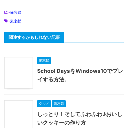
-
備忘録
-
東京都
関連するかもしれない記事
備忘録
School DaysをWindows10でプレ
イする方法。
グルメ
備忘録
しっとり！そしてふわふわ♪おいし
いクッキーの作り方